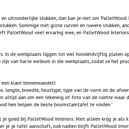
 en uitzonderlijke stukken, dan kan je niet om PalletWood 
stukken. Sommige met grote curven en ruwere stukken, and
eeft PalletWood veel ervaring mee, en PalletWood Interior
s. In de werkplaats liggen tot wel honderdvijftig platen o
n zijn van harte welkom in die werkplaats, zodat ze het pro
 een klant binnenwandelt.
e, lengte, breedte, houttype, type van de vorm en de afwerk
en altijd aan om een tekening of foto van de ruimte waar 
ood hen helpen de beste boomstamtafel te vinden.”
 je goed bij PalletWood Interiors. Niet alleen krijg je als
je je tafel aanschaft, ook nadien blijft PalletWood Interi